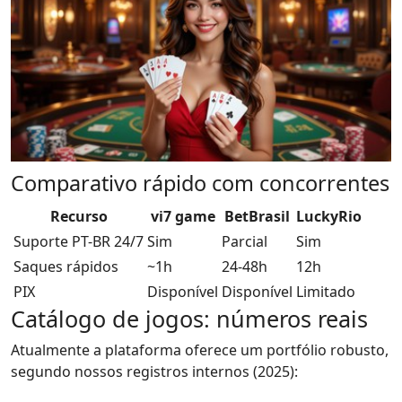
Comparativo rápido com concorrentes
Recurso
vi7 game
BetBrasil
LuckyRio
Suporte PT-BR 24/7
Sim
Parcial
Sim
Saques rápidos
~1h
24-48h
12h
PIX
Disponível
Disponível
Limitado
Catálogo de jogos: números reais
Atualmente a plataforma oferece um portfólio robusto,
segundo nossos registros internos (2025):