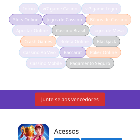
Início
vi7 game Casino
vi7 game Login
Slots Online
Jogos de Cassino
Bônus de Cassino
Apostar Online
Cassino Brasil
Jogos de Mesa
Crash Games
Roleta Online
Blackjack
Cassino Ao Vivo
Baccarat
Poker Online
Cassino Mobile
Pagamento Seguro
Junte-se aos vencedores
Acessos