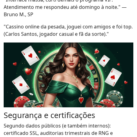
Atendimento me respondeu até domingo à noite." —
Bruno M., SP
"Cassino online da pesada, joguei com amigos e foi top.
(Carlos Santos, jogador casual e fã da sorte)."
Segurança e certificações
Segundo dados públicos (e também internos):
certificado SSL, auditorias trimestrais de RNG e