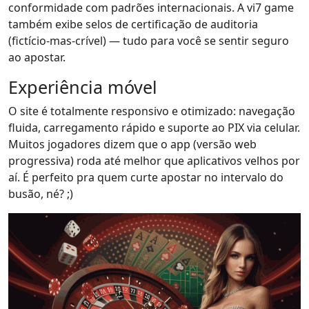
conformidade com padrões internacionais. A vi7 game
também exibe selos de certificação de auditoria
(fictício-mas-crível) — tudo para você se sentir seguro
ao apostar.
Experiência móvel
O site é totalmente responsivo e otimizado: navegação
fluida, carregamento rápido e suporte ao PIX via celular.
Muitos jogadores dizem que o app (versão web
progressiva) roda até melhor que aplicativos velhos por
aí. É perfeito pra quem curte apostar no intervalo do
busão, né? ;)